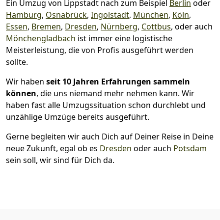
Ein Umzug von Lippstadt nach zum Beispiel
Berlin
oder
Hamburg
,
Osnabrück
,
Ingolstadt
,
München
,
Köln
,
Essen
,
Bremen
,
Dresden
,
Nürnberg
,
Cottbus
, oder auch
Mönchen­gladbach
ist immer eine logistische
Meisterleistung, die von Profis ausgeführt werden
sollte.
Wir haben
seit
10 Jahren Erfahrungen sammeln
können
, die uns niemand mehr nehmen kann. Wir
haben fast alle Umzugssituation schon durchlebt und
unzählige Umzüge bereits ausgeführt.
Gerne begleiten wir auch Dich auf Deiner Reise in Deine
neue Zukunft, egal ob es
Dresden
oder auch
Potsdam
sein soll, wir sind für Dich da.