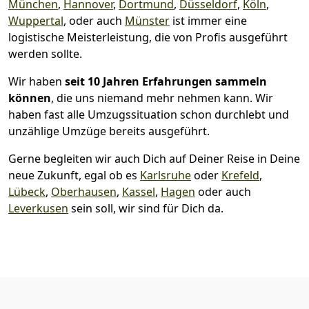
München
,
Hannover
,
Dortmund
,
Düsseldorf
,
Köln
,
Wuppertal
, oder auch
Münster
ist immer eine
logistische Meisterleistung, die von Profis ausgeführt
werden sollte.
Wir haben
seit
10 Jahren Erfahrungen sammeln
können
, die uns niemand mehr nehmen kann. Wir
haben fast alle Umzugssituation schon durchlebt und
unzählige Umzüge bereits ausgeführt.
Gerne begleiten wir auch Dich auf Deiner Reise in Deine
neue Zukunft, egal ob es
Karlsruhe
oder
Krefeld
,
Lübeck
,
Oberhausen
,
Kassel
,
Hagen
oder auch
Leverkusen
sein soll, wir sind für Dich da.