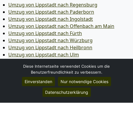
Umzug von Lippstadt nach Regensburg
Umzug von Lippstadt nach Paderborn
Umzug von Lippstadt nach Ingolstadt
Umzug von Lippstadt nach Offenbach am Main
Umzug von Lippstadt nach Fürth
Umzug von Lippstadt nach Würzburg
Umzug von Lippstadt nach Heilbronn
Umzug von Lippstadt nach Ulm
Umzug von Lippstadt nach Pforzheim
Diese Internetseite verwendet Cookies um die
Umzug von Lippstadt nach Wolfsburg
Benutzerfreundlichkeit zu verbessern.
Umzug von Lippstadt nach Bottrop
Einverstanden
Nur notwendige Cookies
Umzug von Lippstadt nach Göttingen
Umzug von Lippstadt nach Reutlingen
Datenschutzerklärung
Umzug von Lippstadt nach Bremer­haven
Umzug von Lippstadt nach Koblenz
Umzug von Lippstadt nach Erlangen
Umzug von Lippstadt nach Bergisch Gladbach
Umzug von Lippstadt nach Remscheid