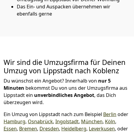
Das Ein- und Auspacken übernehmen wir
ebenfalls gerne
Wir sind die Umzugsfirma für Deinen
Umzug von Lippstadt nach Koblenz
Du wünschst ein Angebot? Innerhalb von
nur 5
Minuten
bekommst Du von uns der Umzugsfirma aus
Lippstadt ein
unverbindliches Angebot
, das Dich
überzeugen wird.
Ein Umzug von Lippstadt nach zum Beispiel
Berlin
oder
Hamburg
,
Osnabrück
,
Ingolstadt
,
München
,
Köln
,
Essen
,
Bremen
,
Dresden
,
Heidelberg
,
Leverkusen
, oder