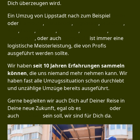
Dich überzeugen wird.
Ein Umzug von Lippstadt nach zum Beispiel
Berlin
oder
Hamburg
,
Osnabrück
,
Ingolstadt
,
München
,
Köln
,
Essen
,
Bremen
,
Dresden
,
Heidelberg
,
Leverkusen
, oder auch
Remscheid
ist immer eine
logistische Meisterleistung, die von Profis
ausgeführt werden sollte.
Wir haben
seit
10 Jahren Erfahrungen sammeln
können
, die uns niemand mehr nehmen kann. Wir
haben fast alle Umzugssituation schon durchlebt
und unzählige Umzüge bereits ausgeführt.
Gerne begleiten wir auch Dich auf Deiner Reise in
Deine neue Zukunft, egal ob es
Düsseldorf
oder
auch
Potsdam
sein soll, wir sind für Dich da.