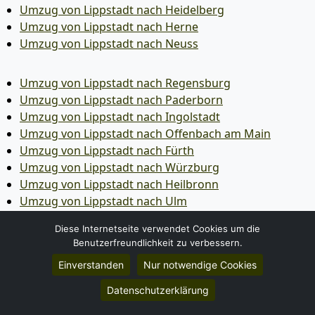
Umzug von Lippstadt nach Heidelberg
Umzug von Lippstadt nach Herne
Umzug von Lippstadt nach Neuss
Umzug von Lippstadt nach Regensburg
Umzug von Lippstadt nach Paderborn
Umzug von Lippstadt nach Ingolstadt
Umzug von Lippstadt nach Offenbach am Main
Umzug von Lippstadt nach Fürth
Umzug von Lippstadt nach Würzburg
Umzug von Lippstadt nach Heilbronn
Umzug von Lippstadt nach Ulm
Umzug von Lippstadt nach Pforzheim
Diese Internetseite verwendet Cookies um die
Umzug von Lippstadt nach Wolfsburg
Benutzerfreundlichkeit zu verbessern.
Umzug von Lippstadt nach Bottrop
Einverstanden
Nur notwendige Cookies
Umzug von Lippstadt nach Göttingen
Umzug von Lippstadt nach Reutlingen
Datenschutzerklärung
Umzug von Lippstadt nach Bremer­haven