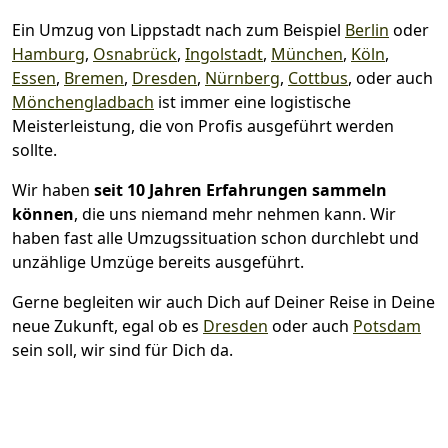
Ein Umzug von Lippstadt nach zum Beispiel
Berlin
oder
Hamburg
,
Osnabrück
,
Ingolstadt
,
München
,
Köln
,
Essen
,
Bremen
,
Dresden
,
Nürnberg
,
Cottbus
, oder auch
Mönchen­gladbach
ist immer eine logistische
Meisterleistung, die von Profis ausgeführt werden
sollte.
Wir haben
seit
10 Jahren Erfahrungen sammeln
können
, die uns niemand mehr nehmen kann. Wir
haben fast alle Umzugssituation schon durchlebt und
unzählige Umzüge bereits ausgeführt.
Gerne begleiten wir auch Dich auf Deiner Reise in Deine
neue Zukunft, egal ob es
Dresden
oder auch
Potsdam
sein soll, wir sind für Dich da.